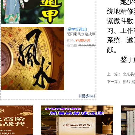
她少年便
统地精修
紫微斗数
习、工作
[易学培训班]
阴阳宅风水速成班
系统。遂
价格:
￥6000.00
市场价:
￥16000.00
献。
鉴于她的
上一篇：
北京易理
下一篇：
热烈祝贺