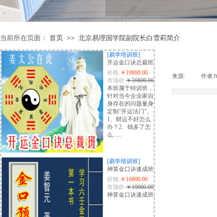
当前所在页面：
首页
北京易理国学院副院长白雪莉简介
>>
[易学培训班]
开运金口诀总裁班
价格:
￥19800.00
来源:
|
作者:
市场价:
￥59800.00
本班属于特训班，
针对当今企业家自
身存在的问题量身
定制“开运法门”。
1、财运不好怎么
办？2、钱多了怎
么......
[易学培训班]
神算金口诀速成班
价格:
￥16800.00
市场价:
￥19000.00
神算金口诀速成班