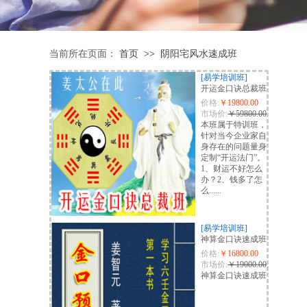
当前所在页面：
首页
阴阳宅风水速成班
>>
[易学培训班]
开运金口诀总裁班
价格:
￥19800.00
市场价:
￥59800.00
本班属于特训班，
针对当今企业家自
身存在的问题量身
定制“开运法门”。
1、财运不好怎么
办？2、钱多了怎
么......
[易学培训班]
神算金口诀速成班
价格:
￥16800.00
市场价:
￥19000.00
神算金口诀速成班