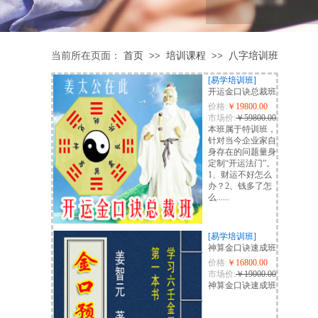
当前所在页面：
首页
培训课程
八字培训班
>>
>>
[易学培训班]
开运金口诀总裁班
价格:
￥19800.00
市场价:
￥59800.00
本班属于特训班，
针对当今企业家自
身存在的问题量身
定制“开运法门”。
1、财运不好怎么
办？2、钱多了怎
么......
[易学培训班]
神算金口诀速成班
价格:
￥16800.00
市场价:
￥19000.00
神算金口诀速成班