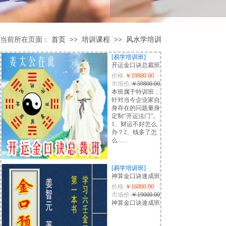
当前所在页面：
首页
培训课程
风水学培训
>>
>>
[易学培训班]
开运金口诀总裁班
价格:
￥19800.00
市场价:
￥59800.00
本班属于特训班，
针对当今企业家自
身存在的问题量身
定制“开运法门”。
1、财运不好怎么
办？2、钱多了怎
么......
[易学培训班]
神算金口诀速成班
价格:
￥16800.00
市场价:
￥19000.00
神算金口诀速成班