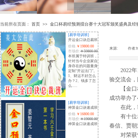
当前所在页面：
首页
金口杯易经预测擂台赛十大冠军颁奖盛典及经
>>
[易学培训班]
开运金口诀总裁班
价格:
￥19800.00
来源:
|
作者:
市场价:
￥59800.00
本班属于特训班，
针对当今企业家自
身存在的问题量身
2022年
定制“开运法门”。
1、财运不好怎么
验交流会，
办？2、钱多了怎
么......
【金口杯
成功举办了
[易学培训班]
在此，我
神算金口诀速成班
价格:
￥16800.00
有十位老
市场价:
￥19000.00
神算金口诀速成班
春信、贾朝
对荣获“十