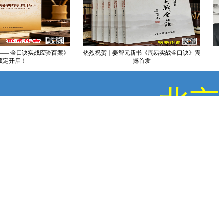
 金口诀实战应验百案》
热烈祝贺｜姜智元新书《周易实战金口诀》震
开启！
撼首发
北京
COPYRIGHT © 2009-2017,WWW.YVCE.
版权