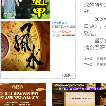
深的研究
丝。
2020
[易学培训班]
口诀》。
阴阳宅风水速成班
价格:
￥6000.00
猛进。
市场价:
￥16000.00
鉴于她取
擂台赛评
上一篇：
第5期易
下一篇：
第4期易