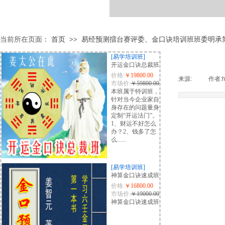
当前所在页面：
首页
易经预测擂台赛评委、金口诀培训班班委明承
>>
[易学培训班]
开运金口诀总裁班
价格:
￥19800.00
来源:
|
作者:
市场价:
￥59800.00
本班属于特训班，
针对当今企业家自
身存在的问题量身
定制“开运法门”。
1、财运不好怎么
办？2、钱多了怎
么......
[易学培训班]
神算金口诀速成班
价格:
￥16800.00
市场价:
￥19000.00
神算金口诀速成班