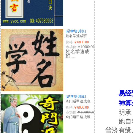
[易学培训班]
姓名学速成班
价格:
￥6800.00
市场价:
￥10000.00
姓名学速成
班
......
易经预
[易学培训班]
奇门遁甲速成班
神算金
价格:
￥6000.00
明承
市场价:
￥16000.00
奇门遁甲速成班
她自幼天
普济有缘